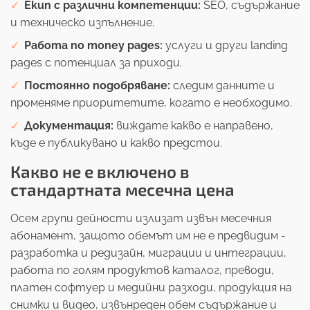
Екип с различни компетенции:
SEO, съдържание
и техническо изпълнение.
Работа по money pages:
услуги и други landing
pages с потенциал за приходи.
Постоянно подобряване:
следим данните и
променяме приоритетите, когато е необходимо.
Документация:
виждате какво е направено,
къде е публикувано и какво предстои.
Какво не е включено в
стандартната месечна цена
Осем групи дейности излизат извън месечния
абонамент, защото обемът им не е предвидим -
разработка и редизайн, миграции и интеграции,
работа по голям продуктов каталог, преводи,
платен софтуер и медийни разходи, продукция на
снимки и видео, извънреден обем съдържание и