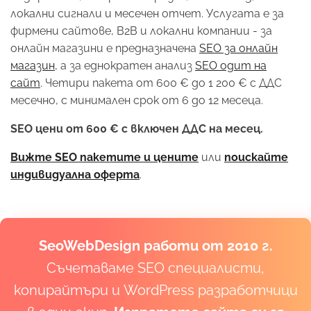
локални сигнали и месечен отчет. Услугата е за
фирмени сайтове, B2B и локални компании - за
онлайн магазини е предназначена
SEO за онлайн
магазин
, а за еднократен анализ
SEO одит на
сайт
. Четири пакета от 600 € до 1 200 € с ДДС
месечно, с минимален срок от 6 до 12 месеца.
SEO цени от 600 € с включен ДДС на месец.
Вижте SEO пакетите и цените
или
поискайте
индивидуална оферта
.
SeoWebDesign работи от 2010 г.
Съчетаваме SEO специалисти,
копирайтъри и WordPress разработчици