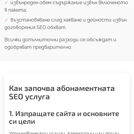
извънреден обем съдържание извън включеното
в пакета;
възстановяване след хакване и дейности извън
договорения SEO обхват.
Всички допълнителни разходи се обсъждат и
одобряват предварително.
Как започва абонаментната
SEO услуга
1. Изпращате сайта и основните
си цели
Уточняваме кои услуги, категории или други