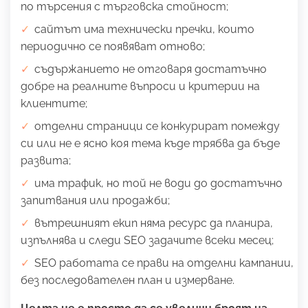
по търсения с търговска стойност;
сайтът има технически пречки, които
периодично се появяват отново;
съдържанието не отговаря достатъчно
добре на реалните въпроси и критерии на
клиентите;
отделни страници се конкурират помежду
си или не е ясно коя тема къде трябва да бъде
развита;
има трафик, но той не води до достатъчно
запитвания или продажби;
вътрешният екип няма ресурс да планира,
изпълнява и следи SEO задачите всеки месец;
SEO работата се прави на отделни кампании,
без последователен план и измерване.