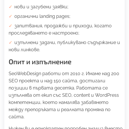
нови и загубени заявки;
органични landing pages;
запитвания, продажби и приходи, когато
проследяването е настроено;
изпълнени задачи, публикувано съдържание и
нови линкове.
Опит и изпълнение
SeoWebDesign работи от 2010 г. Имаме над 200
SEO проекта и над 150 сайта, достигали
позиции в първата десетка. Работата се
изпълнява от екип със SEO, content и WordPress
компетенции, което намалява забавянето
между препоръката и реалната промяна по
сайта.
Нужен ви е еднократен подробен анализ вместо