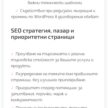
важни технически шаблони.
Съдействие при редизайн, миграция и
промени по WordPress в договорения обхват.
SEO стратегия, пазар и
приоритетни страници
Проучване на търсенията с реална
търговска стойност за вашите услуги и
продукти.
Разпределяне на темите към правилните
страници, без излишно припокриване.
Приоритет според потенциал за
запитвания, поръчки, марж и
конкурентност.
Преглед на конкурентите, техните