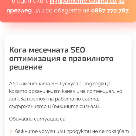
в един екип.
Изпратете сайта си за
преглед
или се обадете на
0887 772 787
.
Кога месечната SEO
оптимизация е правилното
решение
Абонаментната SEO услуга е подходяща,
когато органичният канал има потенциал, но
липсва постоянна работа по сайта,
съдържанието и външните сигнали.
Обичайни ситуации са:
важните услуги или продукти не се показват